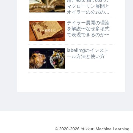
題】exp, sin, cos の
マクローリン展開と
オイラーの公式の証
明
テイラー展開の理論
を解説〜なぜ多項式
で表現できるのか〜
labelImgのインスト
ール方法と使い方
© 2020-2026 Yukkuri Machine Learning.