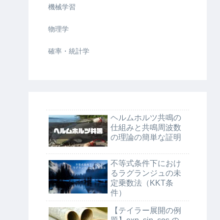
機械学習
物理学
確率・統計学
ヘルムホルツ共鳴の
仕組みと共鳴周波数
の理論の簡単な証明
不等式条件下におけ
るラグランジュの未
定乗数法（KKT条
件）
【テイラー展開の例