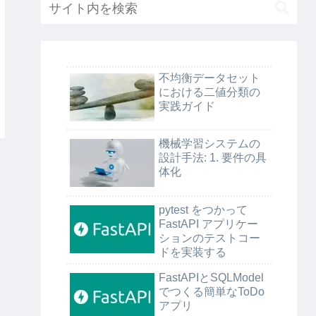
不均衡データセット
における二値分類の
実践ガイド
機械学習システムの
設計手法: 1. 要件の具
体化
pytest をつかって
FastAPI アプリケー
ションのテストコー
ドを実装する
FastAPIとSQLModel
でつくる簡単なToDo
アプリ