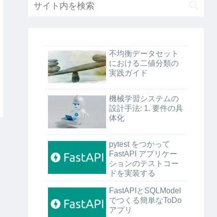
不均衡データセット
における二値分類の
実践ガイド
機械学習システムの
設計手法: 1. 要件の具
体化
pytest をつかって
FastAPI アプリケー
ションのテストコー
ドを実装する
FastAPIとSQLModel
でつくる簡単なToDo
アプリ