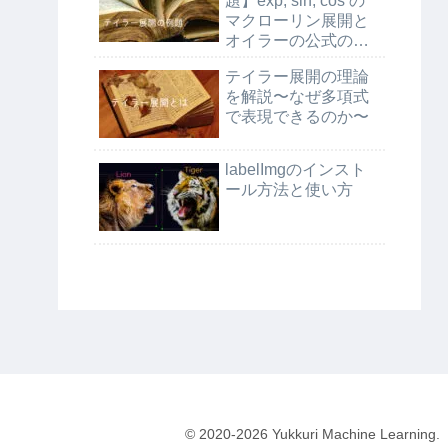
題】exp, sin, cos の
マクローリン展開と
オイラーの公式の証
明
テイラー展開の理論
を解説〜なぜ多項式
で表現できるのか〜
labelImgのインスト
ール方法と使い方
© 2020-2026 Yukkuri Machine Learning.