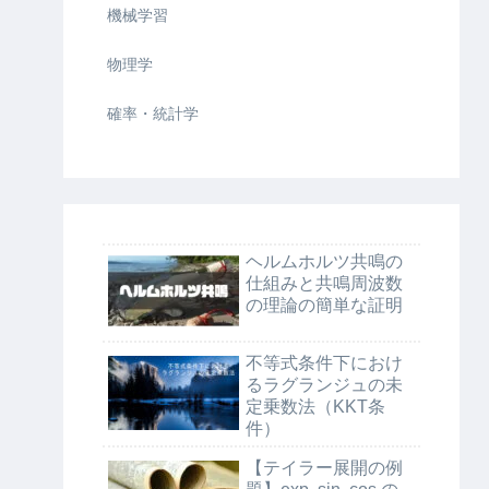
機械学習
物理学
確率・統計学
ヘルムホルツ共鳴の
仕組みと共鳴周波数
の理論の簡単な証明
不等式条件下におけ
るラグランジュの未
定乗数法（KKT条
件）
【テイラー展開の例