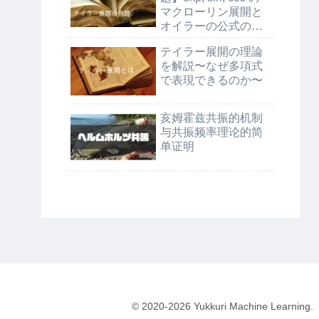
マクローリン展開と
オイラーの公式の証
明
テイラー展開の理論
を解説〜なぜ多項式
で表現できるのか〜
亥姆霍兹共振的机制
与共振频率理论的简
单证明
© 2020-2026 Yukkuri Machine Learning.