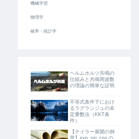
機械学習
物理学
確率・統計学
ヘルムホルツ共鳴の
仕組みと共鳴周波数
の理論の簡単な証明
不等式条件下におけ
るラグランジュの未
定乗数法（KKT条
件）
【テイラー展開の例
題】exp, sin, cos の