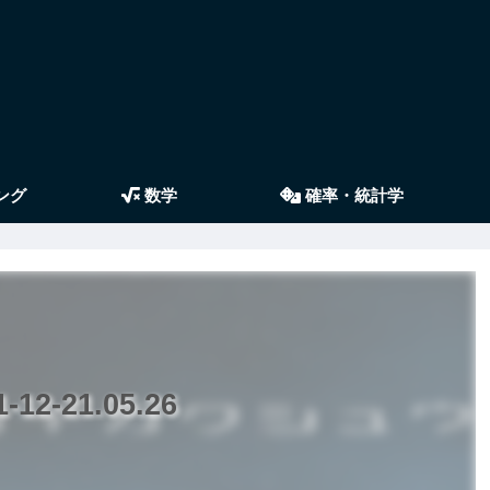
ング
数学
確率・統計学
2-21.05.26