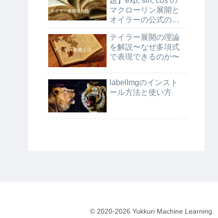
題】exp, sin, cos の
マクローリン展開と
オイラーの公式の証
明
テイラー展開の理論
を解説〜なぜ多項式
で表現できるのか〜
labelImgのインスト
ール方法と使い方
© 2020-2026 Yukkuri Machine Learning.