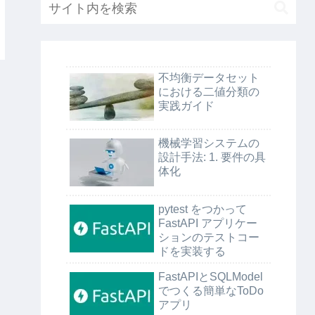
不均衡データセット
における二値分類の
実践ガイド
機械学習システムの
設計手法: 1. 要件の具
体化
pytest をつかって
FastAPI アプリケー
ションのテストコー
ドを実装する
FastAPIとSQLModel
でつくる簡単なToDo
アプリ