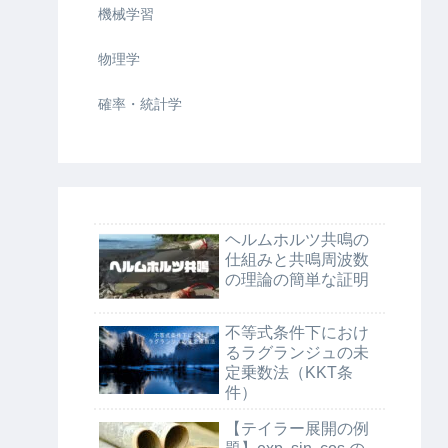
機械学習
物理学
確率・統計学
ヘルムホルツ共鳴の
仕組みと共鳴周波数
の理論の簡単な証明
不等式条件下におけ
るラグランジュの未
定乗数法（KKT条
件）
【テイラー展開の例