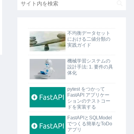
不均衡データセット
における二値分類の
実践ガイド
機械学習システムの
設計手法: 1. 要件の具
体化
pytest をつかって
FastAPI アプリケー
ションのテストコー
ドを実装する
FastAPIとSQLModel
でつくる簡単なToDo
アプリ