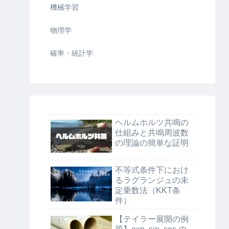
機械学習
物理学
確率・統計学
ヘルムホルツ共鳴の
仕組みと共鳴周波数
の理論の簡単な証明
不等式条件下におけ
るラグランジュの未
定乗数法（KKT条
件）
【テイラー展開の例