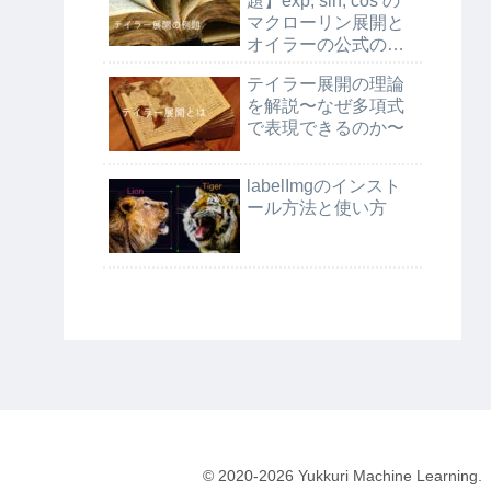
題】exp, sin, cos の
マクローリン展開と
オイラーの公式の証
明
テイラー展開の理論
を解説〜なぜ多項式
で表現できるのか〜
labelImgのインスト
ール方法と使い方
© 2020-2026 Yukkuri Machine Learning.