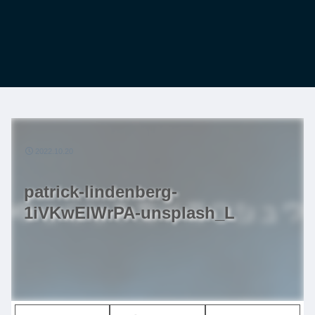
2022.10.20
patrick-lindenberg-
1iVKwElWrPA-unsplash_L