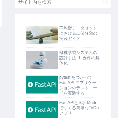
不均衡データセット
における二値分類の
実践ガイド
機械学習システムの
設計手法: 1. 要件の具
体化
pytest をつかって
FastAPI アプリケー
ションのテストコー
ドを実装する
FastAPIとSQLModel
でつくる簡単なToDo
アプリ