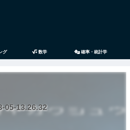
ング
数学
確率・統計学
5-13.26.32