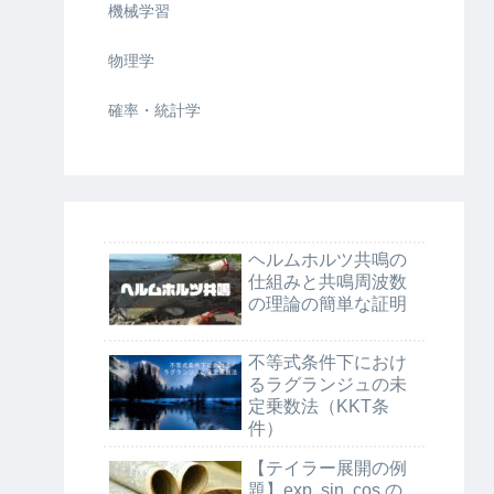
機械学習
物理学
確率・統計学
ヘルムホルツ共鳴の
仕組みと共鳴周波数
の理論の簡単な証明
不等式条件下におけ
るラグランジュの未
定乗数法（KKT条
件）
【テイラー展開の例
題】exp, sin, cos の