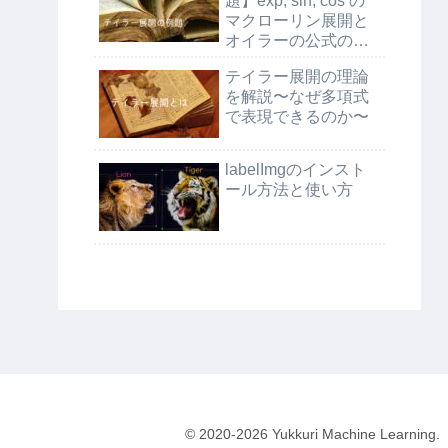
題】exp, sin, cos の
マクローリン展開と
オイラーの公式の証
明
テイラー展開の理論
を解説〜なぜ多項式
で表現できるのか〜
labelImgのインスト
ール方法と使い方
© 2020-2026 Yukkuri Machine Learning.