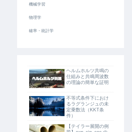
機械学習
物理学
確率・統計学
ヘルムホルツ共鳴の
仕組みと共鳴周波数
の理論の簡単な証明
不等式条件下におけ
るラグランジュの未
定乗数法（KKT条
件）
【テイラー展開の例