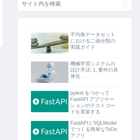
不均衡データセット
における二値分類の
実践ガイド
機械学習システムの
設計手法: 1. 要件の具
体化
pytest をつかって
FastAPI アプリケー
ションのテストコー
ドを実装する
FastAPIとSQLModel
でつくる簡単なToDo
アプリ