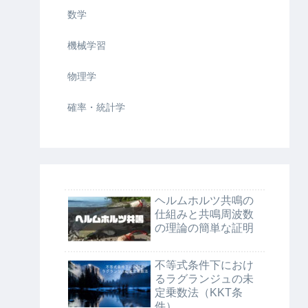
数学
機械学習
物理学
確率・統計学
ヘルムホルツ共鳴の
仕組みと共鳴周波数
の理論の簡単な証明
不等式条件下におけ
るラグランジュの未
定乗数法（KKT条
件）