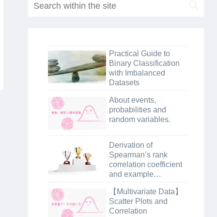
Practical Guide to
Binary Classification
with Imbalanced
Datasets
About events,
probabilities and
random variables.
Derivation of
Spearman’s rank
correlation coefficient
and example
calculation using
【Multivariate Data】
python
Scatter Plots and
Correlation