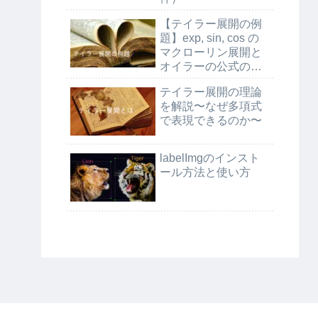
【テイラー展開の例
題】exp, sin, cos の
マクローリン展開と
オイラーの公式の証
明
テイラー展開の理論
を解説〜なぜ多項式
で表現できるのか〜
labelImgのインスト
ール方法と使い方