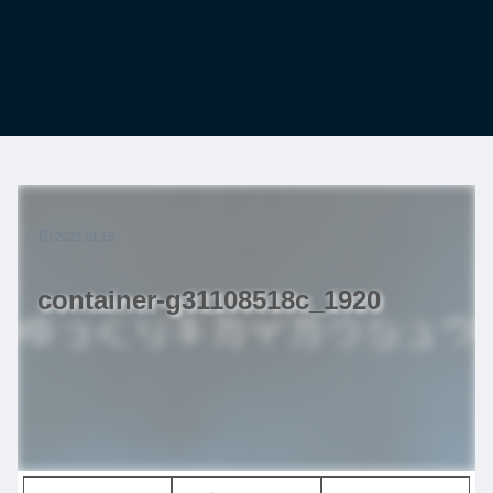
2023.01.15
container-g31108518c_1920