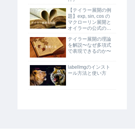
【テイラー展開の例
題】exp, sin, cos の
マクローリン展開と
オイラーの公式の証
明
テイラー展開の理論
を解説〜なぜ多項式
で表現できるのか〜
labelImgのインスト
ール方法と使い方