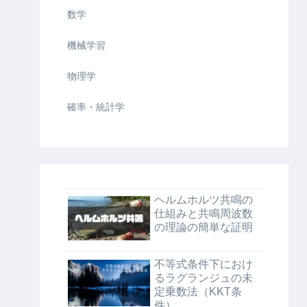
数学
機械学習
物理学
確率・統計学
ヘルムホルツ共鳴の
仕組みと共鳴周波数
の理論の簡単な証明
不等式条件下におけ
るラグランジュの未
定乗数法（KKT条
件）