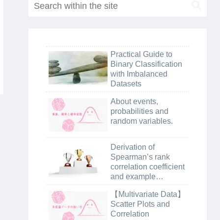
Practical Guide to
Binary Classification
with Imbalanced
Datasets
About events,
probabilities and
random variables.
Derivation of
Spearman’s rank
correlation coefficient
and example
calculation using
【Multivariate Data】
python
Scatter Plots and
Correlation