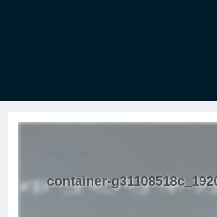
2023.01.15
container-g31108518c_192