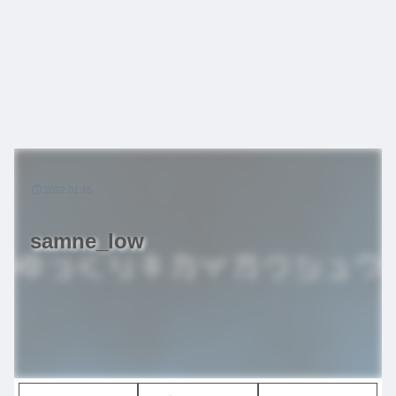
2022.01.15
samne_low