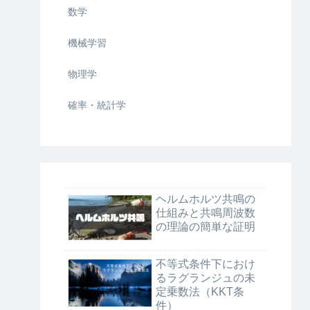
数学
機械学習
物理学
確率・統計学
ヘルムホルツ共鳴の
仕組みと共鳴周波数
の理論の簡単な証明
不等式条件下におけ
るラグランジュの未
定乗数法（KKT条
件）