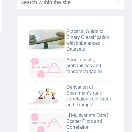
Practical Guide to
Binary Classification
with Imbalanced
Datasets
About events,
probabilities and
random variables.
Derivation of
Spearman’s rank
correlation coefficient
and example
calculation using
【Multivariate Data】
python
Scatter Plots and
Correlation