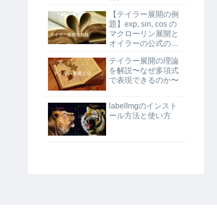
【テイラー展開の例
題】exp, sin, cos の
マクローリン展開と
オイラーの公式の証
明
テイラー展開の理論
を解説〜なぜ多項式
で表現できるのか〜
labelImgのインスト
ール方法と使い方