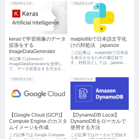
Web APIの開発に、特に
装を行います。また、scikit-
プログラミング
プログラミング
FastAPIでの開発に適していま
learnによる実装も示します。
す。この記事では、SQLModel
をつかってテーブルを作成する
手順を簡単に述べます。
kerasで学習画像のデータ
matplotlibで日本語文字化
拡張をする
けの対処法 japanize
ImageDataGenerator
この記事は、matplotlibで日本語
を表示させるための備忘録で
本記事ではkerasの
す。対処法としては、japanize-
ImageDataGeneratorを使用し
matplotlib をpipインストールす
て、データ拡張をする方法を述
れば良いです。
べます。
プログラミング
プログラミング
【Google Cloud (GCP)】
【DynamoDB Local】
Compute Engine のカスタ
DynamoDBをローカルで
ムイメージを作成
使用する方法
この記事では Google Compute
この記事ではローカルで完結す