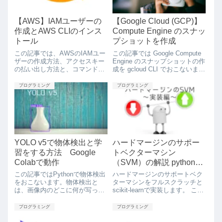
【AWS】IAMユーザーの
【Google Cloud (GCP)】
作成とAWS CLIのインス
Compute Engine のスナッ
トール
プショットを作成
この記事では、AWSのIAMユー
この記事では Google Compute
ザーの作成方法、アクセスキー
Engine のスナップショットの作
の払い出し方法と、コマンドラ
成を gcloud CLI でおこないま
インからAWSを操作できる
す。スナップショットは、ある
AWS CLIのインストールについ
時点の永続ディスクから、増分
プログラミング
プログラミング
て述べます。
的にデータをバックアップした
ものです。スナップショットで
現在の状態を取得しておくと、
それを使って新しいディスクに
データを復元できるようになり
ます。また、スナップショット
の取得は、毎時、毎日から毎週
YOLO v5で物体検出と学
ハードマージンのサポー
といった単位でスケジューリン
習をする方法 Google
トベクターマシン
グが可能です。
Colabで動作
（SVM）の解説 pythonに
よる実装と例題
この記事ではPythonで物体検出
ハードマージンのサポートベク
をおこないます。物体検出と
ターマシンをフルスクラッチと
は、画像内のどこに何が写って
scikit-learnで実装します。 ここ
いるかを検出する技術のことで
では、Pythonを用いた実装をお
す。今回はそんな物体検出を簡
こなっていきます。
プログラミング
プログラミング
単に試すことができる「YOLO
v5」をGoogle Colabで動作させ