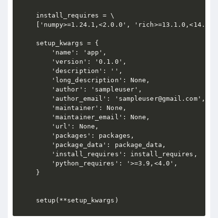
install_requires = \

['numpy>=1.24.1,<2.0.0', 'rich>=13.1.0,<14.0.0'
setup_kwargs = {

    'name': 'app',

    'version': '0.1.0',

    'description': '',

    'long_description': None,

    'author': 'sampleuser',

    'author_email': 'sampleuser@gmail.com',

    'maintainer': None,

    'maintainer_email': None,

    'url': None,

    'packages': packages,

    'package_data': package_data,

    'install_requires': install_requires,

    'python_requires': '>=3.9,<4.0',

}
