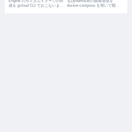
Engine のカスタムイメージの作
るDynamoDBの開発環境を
成を gcloud CLI でおこないま
docker-compose を用いて開発
す。カスタムイメージは、既存
します。また、boto3を用いて、
の Compute Engine インスタン
pythonにてDynamoDBを操作す
スの状態を保持するので、環境
る方法も述べます。
構築を再びおこなう手間を省け
ます。これにより Compute
Engine の冗長化が簡単におこな
えます。