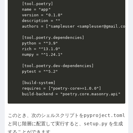
[tool.poetry]

name = "app"

version = "0.1.0"

description = ""

authors = ["sampleuser <sampleuser@gmail.com>"]
[tool.poetry.dependencies]

python = "^3.9"

rich = "^13.1.0"

numpy = "^1.24.1"

[tool.poetry.dev-dependencies]

pytest = "^5.2"

[build-system]

requires = ["poetry-core>=1.0.0"]

pyproject.toml
このとき、次のシェルスクリプトを
setup.py
と同じ階層に配置して実行すると、
を生成
することができます。