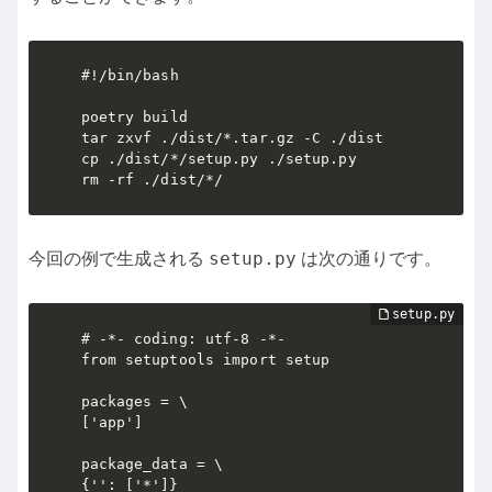
#!/bin/bash

poetry build

tar zxvf ./dist/*.tar.gz -C ./dist  

cp ./dist/*/setup.py ./setup.py

setup.py
今回の例で生成される
は次の通りです。
# -*- coding: utf-8 -*-

from setuptools import setup

packages = \

['app']

package_data = \

{'': ['*']}
