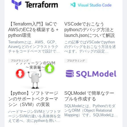
ます。
【Terraform入門】IaCで
VSCodeでおこなう
AWSのEC2を構築する +
pythonのデバッグ方法と
python環境
launch.jsonについて解説
Terraformとは、AWS、GCP、
この記事ではVSCodeでpython
Azureなどのインフラストラク
のデバッグをおこなう方法を述
チャをコードベースで設計でき
べます。デバッグの設定
るツールです。つまり、
は、.vscode/launch.json ファイ
IaC（Infrastructure as Code）を
ルに記載できます。このファイ
プログラミング
プログラミング
実現するツールになります。こ
ルはサイドバーの「デバッグと
の記事では、Terraformをつかっ
実行」から自動的に作成されま
てAWSのEC2インスタンスを構
す。
築してみます。
【python】ソフトマージ
SQLModel で簡単なテー
ンのサポートベクターマ
ブルを作成する
シン（SVM）の実装
SQLModelとは、Pythonのモダ
ンなORM（Object Relational
ハードマージンSVMとソフトマ
Mapping）です。SQLModelは、
ージンSVMの違いを具体例を交
SQLAlchemyとPydanticの利点
えて述べ、次にpythonを用いた
を組み合わせたライブラリで、
フルスクラッチによるSVMの実