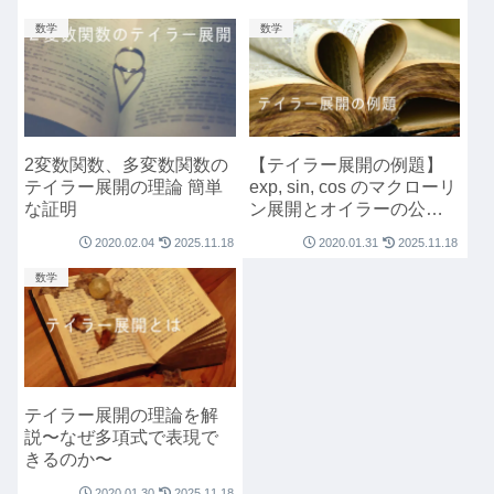
数学
数学
2変数関数、多変数関数の
【テイラー展開の例題】
テイラー展開の理論 簡単
exp, sin, cos のマクローリ
な証明
ン展開とオイラーの公式
の証明
2020.02.04
2025.11.18
2020.01.31
2025.11.18
数学
テイラー展開の理論を解
説〜なぜ多項式で表現で
きるのか〜
2020.01.30
2025.11.18