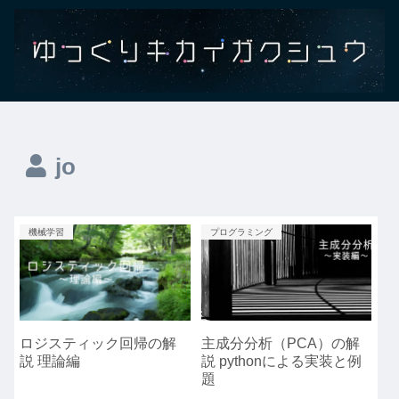
jo
機械学習
プログラミング
ロジスティック回帰の解
主成分分析（PCA）の解
説 理論編
説 pythonによる実装と例
題