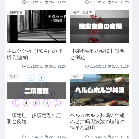
2021.02.28
2025.11.23
2021.02.26
2025.11.23
機械学習
確率・統計学
主成分分析（PCA）の理
【確率変数の変換】証明
解 理論編
と例題
2021.02.23
2025.11.23
2020.02.11
2025.11.18
数学
数学
二項定理、多項定理の証
ヘルムホルツ共鳴の仕組
明と例題
みと共鳴周波数の理論の
簡単な証明
2020.02.08
2025.11.23
2020.02.07
2025.11.18