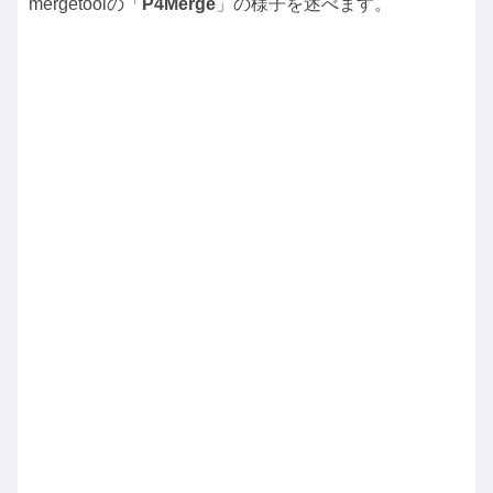
mergetoolの「
P4Merge
」の様子を述べます。