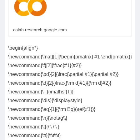
colab.research.google.com
\begin{align*}
\newcommand{\mat}[1]{\begin{pmatrix} #1 \end{pmatrix}}
\newcommand{\f}[2]{\frac{#1}{#2}}
\newcommand{\pd}[2]{\frac{\partial #1}{\partial #2}}
\newcommand{\d}[2]{\frac{{\rm d}#1}{{\rm d}#2}}
\newcommand{\T}{\mathsf{T}}
\newcommand{\dis}{\displaystyle}
\newcommand{\eq}[1]{{\rm Eq}(\ref{#1})}
\newcommand{\n}{\notag\\}
\newcommand{\t}{\ \ \ \ }
\newcommand{\tt}{\t\t\t\t}