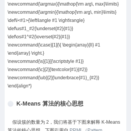
\newcommand{\argmax}{\mathop{\rm arg\, max}\limits}
\newcommand{\argmin}{\mathop{\rm arg\, min}\limits}
\def\l<#1>{\left\langle #1 \right\rangle}
\def\us#1_#2{\underset{#2}{#1}}
\def\os#1^#2{\overset{#2}{#1}}
\newcommand{\case}[1]{\{ \begin{array}{ll} #1
\end{array} \right.}
\newcommand{\s}[1]{{\scriptstyle #1}}
\newcommand{\c}[2]{\textcolor{#1}{#2}}
\newcommand{\ub}[2]{\underbrace{#1}_{#2}}
\end{align*}
K-Means 算法的核心思想
假设簇的数量为 2，我们将基于下图来解释 K-Means
算法的核心思想。下图引用自
PRML（Pattern