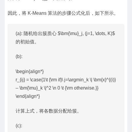
因此，将 K-Means 算法的步骤公式化后，如下所示。
(a): 随机给出簇质心 $\bm{\mu}_j, (j=1, \dots, K)$
的初始值。
(b):
\begin{align*}
r_{ij} = \case{1\t {\rm if}\ j=\argmin_k \| \bm{x}^{(i)}
– \bm{\mu}_k \|^2 \n 0 \t {\rm otherwise.}}
\end{align*}
计算上式，将各数据分配给簇。
(c):