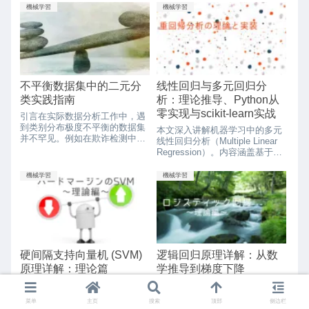
单，但具有广泛的应用和扩展
Google Colab 上运行。\...
機械学習
機械学習
性，是一种非...
不平衡数据集中的二元分
线性回归与多元回归分
类实践指南
析：理论推导、Python从
零实现与scikit-learn实战
引言在实际数据分析工作中，遇
到类别分布极度不平衡的数据集
本文深入讲解机器学习中的多元
并不罕见。例如在欺诈检测中不
线性回归分析（Multiple Linear
正当交易占全部交易的0.1%以
Regression）。内容涵盖基于最
下，在制造业异常检测中不良品
小二乘法的理论推导、正规方程
率低于1%，在医疗...
（Normal Equation）的数学解
機械学習
機械学習
析，以及如何使用Python从零实
现算法和使用scikit-learn进行建
模的完整代码示例。帮助读者彻
底掌握回归分析的数学原理与工
程实践。
硬间隔支持向量机 (SVM)
逻辑回归原理详解：从数
原理详解：理论篇
学推导到梯度下降
前言 支持向量机（SVM）是一
引言 当目标变量 $y$ 为二值数
种用于模式识别的监督式机器学
据（例如 $y = 0, 1 $）时，这是
菜单
主页
搜索
顶部
侧边栏
习算法。它基于“最大化间隔”的
针对取实数值的目标变量 $x$ 的