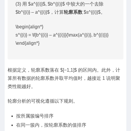
(3) 用 $a^{(i)}$, $b^{(i)}$ 中较大的一个去除
$b^{(i)} – a^{(i)}$，计算
轮廓系数
$s^{(i)}$。
\begin{align*}
s^{(i)} = \f{b^{(i)} – a^{(i)}}{\max(a^{(i)}, b^{(i)})}
\end{align*}
根据定义，轮廓系数落在 $[−1,1]$ 的区间内。此外，计
算所有数据的轮廓系数并取平均值时，越接近 1 说明聚
类性能越好。
轮廓分析的可视化遵循以下规则。
按所属簇编号排序
在同一簇内，按轮廓系数的值排序