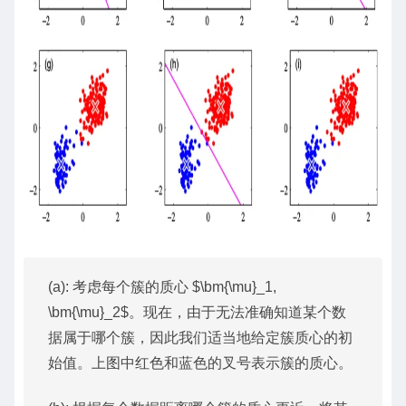
(a): 考虑每个簇的质心 $\bm{\mu}_1,
\bm{\mu}_2$。现在，由于无法准确知道某个数
据属于哪个簇，因此我们适当地给定簇质心的初
始值。上图中红色和蓝色的叉号表示簇的质心。