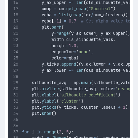
        y_ax_upper 
+=
len
(
cls_silhouette_vals
)
        cmap 
=
 cm
.
get_cmap
(
"
Spectral
"
)
        rgba 
=
list
(
cmap
(
idx
/
num_clusters
))
# 
        rgba
[
-
1
]
=
0.7
# Set alpha value to 0.
        plt
.
barh
(
y
=
range
(
y_ax_lower
,
 y_ax_upper
),
width
=
cls_silhouette_vals
,
height
=
1.0
,
edgecolor
=
'
none
'
,
color
=
rgba
)
        y_ticks
.
append
((
y_ax_lower 
+
 y_ax_upper
        y_ax_lower 
+=
len
(
cls_silhouette_vals
)
    silhouette_avg 
=
 np
.
mean
(
silhouette_vals
)
    plt
.
axvline
(
silhouette_avg
,
color
=
'
orangere
    plt
.
xlabel
(
'
silhouette coefficient
'
)
    plt
.
ylabel
(
'
cluster
'
)
    plt
.
yticks
(
y_ticks
,
 cluster_labels 
+
1
)
    plt
.
show
()
for
 i 
in
range
(
2
,
5
):
    model 
=
KMeans
(
n_clusters
=
i
,
random_state
=
0