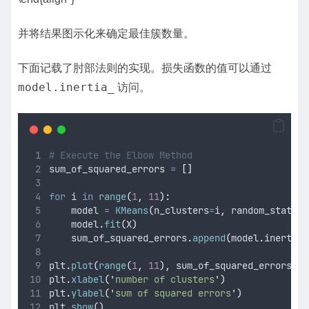
并将结果图示化来确定最佳簇数量。
下面记载了肘部法则的实现。损失函数的值可以通过
model.inertia_
访问。
# Execute the Elbow Method
sum_of_squared_errors 
=
[]
for
 i 
in
range
(
1
,
11
):
    model 
=
KMeans
(
n_clusters
=
i
,
random_state
=
0
    model
.
fit
(
X
)
    sum_of_squared_errors
.
append
(
model
.
inertia_
plt
.
plot
(
range
(
1
,
11
),
 sum_of_squared_errors
,
m
plt
.
xlabel
(
'
number of clusters
'
)
plt
.
ylabel
(
'
sum of squared errors
'
)
plt
.
show
()