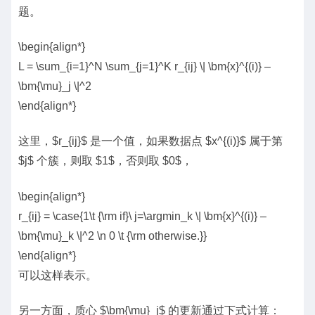
题。
\begin{align*}
L = \sum_{i=1}^N \sum_{j=1}^K r_{ij} \| \bm{x}^{(i)} –
\bm{\mu}_j \|^2
\end{align*}
这里，$r_{ij}$ 是一个值，如果数据点 $x^{(i)}$ 属于第
$j$ 个簇，则取 $1$，否则取 $0$，
\begin{align*}
r_{ij} = \case{1\t {\rm if}\ j=\argmin_k \| \bm{x}^{(i)} –
\bm{\mu}_k \|^2 \n 0 \t {\rm otherwise.}}
\end{align*}
可以这样表示。
另一方面，质心 $\bm{\mu}_j$ 的更新通过下式计算：