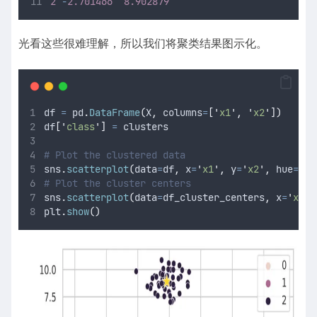
2
-
2.701466
8.902879
光看这些很难理解，所以我们将聚类结果图示化。
df 
=
 pd
.
DataFrame
(
X
,
columns
=
[
'
x1
'
,
'
x2
'
])
df
[
'
class
'
]
=
 clusters
# Plot the clustered data
sns
.
scatterplot
(
data
=
df
,
x
=
'
x1
'
,
y
=
'
x2
'
,
hue
=
'
cl
# Plot the cluster centers
sns
.
scatterplot
(
data
=
df_cluster_centers
,
x
=
'
x1
'
,
plt
.
show
()