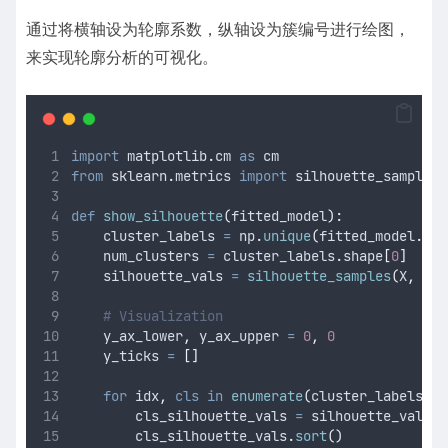
通过将横轴设为轮廓系数，纵轴设为簇编号进行绘图，
来实现轮廓分析的可视化。
import
 matplotlib
.
cm 
as
 cm
from
 sklearn
.
metrics 
import
 silhouette_samples
def
show_silhouette
(
fitted_model
):
    cluster_labels 
=
 np
.
unique
(
fitted_model
.
lab
    num_clusters 
=
 cluster_labels
.
shape
[
0
]
    silhouette_vals 
=
silhouette_samples
(
X
,
 fit
# Visualization
    y_ax_lower
,
 y_ax_upper 
=
0
,
0
    y_ticks 
=
[]
for
 idx
,
cls
in
enumerate
(
cluster_labels
):
        cls_silhouette_vals 
=
 silhouette_vals
[
f
        cls_silhouette_vals
.
sort
()