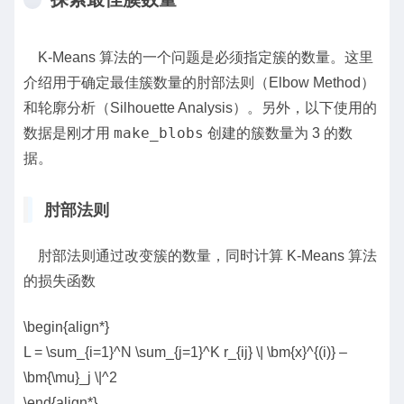
K-Means 算法的一个问题是必须指定簇的数量。这里
介绍用于确定最佳簇数量的肘部法则（Elbow Method）
和轮廓分析（Silhouette Analysis）。另外，以下使用的
make_blobs
数据是刚才用
创建的簇数量为 3 的数
据。
肘部法则
肘部法则通过改变簇的数量，同时计算 K-Means 算法
的损失函数
\begin{align*}
L = \sum_{i=1}^N \sum_{j=1}^K r_{ij} \| \bm{x}^{(i)} –
\bm{\mu}_j \|^2
\end{align*}