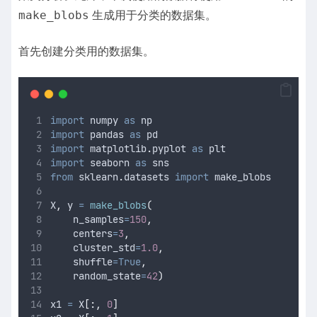
make_blobs
生成用于分类的数据集。
首先创建分类用的数据集。
import
 numpy 
as
 np
import
 pandas 
as
 pd
import
 matplotlib
.
pyplot 
as
 plt
import
 seaborn 
as
 sns
from
 sklearn
.
datasets 
import
 make_blobs
X
,
 y 
=
make_blobs
(
n_samples
=
150
,
centers
=
3
,
cluster_std
=
1.0
,
shuffle
=True
,
random_state
=
42
)
x1 
=
 X
[:,
0
]