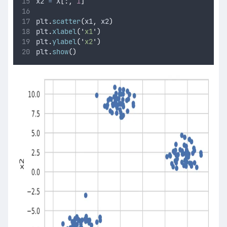
x2 
=
 X
[:,
1
]
plt
.
scatter
(
x1
,
 x2
)
plt
.
xlabel
(
'
x1
'
)
plt
.
ylabel
(
'
x2
'
)
plt
.
show
()