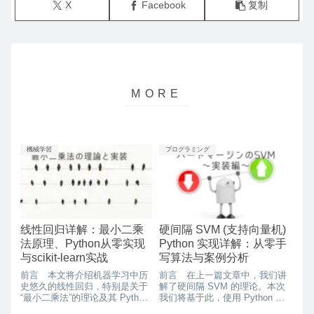
X
Facebook
复制
機械学習
プログラミング
线性回归详解：最小二乘
硬间隔 SVM (支持向量机)
法原理、Python从零实现
Python 实现详解：从零手
与scikit-learn实战
写算法与案例分析
前言 本文将介绍机器学习中历
前言 在上一篇文章中，我们讲
史悠久的线性回归，特别是关于
解了硬间隔 SVM 的理论。本次
“最小二乘法”的理论及其 Python
我们将基于此，使用 Python 进
实现。最小二乘法虽然模型简
行实现。此外，以下代码可在