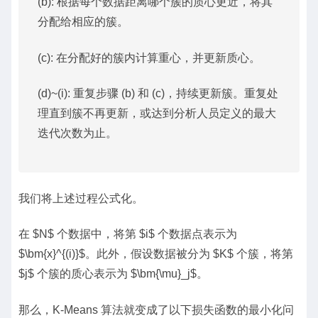
(b): 根据每个数据距离哪个簇的质心更近，将其
分配给相应的簇。
(c): 在分配好的簇内计算重心，并更新质心。
(d)~(i): 重复步骤 (b) 和 (c)，持续更新簇。重复处
理直到簇不再更新，或达到分析人员定义的最大
迭代次数为止。
我们将上述过程公式化。
在 $N$ 个数据中，将第 $i$ 个数据点表示为
$\bm{x}^{(i)}$。此外，假设数据被分为 $K$ 个簇，将第
$j$ 个簇的质心表示为 $\bm{\mu}_j$。
那么，K-Means 算法就变成了以下损失函数的最小化问