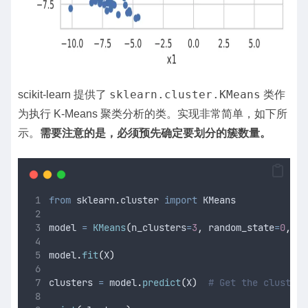
sklearn.cluster.KMeans
scikit-learn 提供了
类作
为执行 K-Means 聚类分析的类。实现非常简单，如下所
示。
需要注意的是，必须预先确定要划分的簇数量。
from
 sklearn
.
cluster 
import
 KMeans
model 
=
KMeans
(
n_clusters
=
3
,
random_state
=
0
,
in
model
.
fit
(
X
)
clusters 
=
 model
.
predict
(
X
)
# Get the cluster 