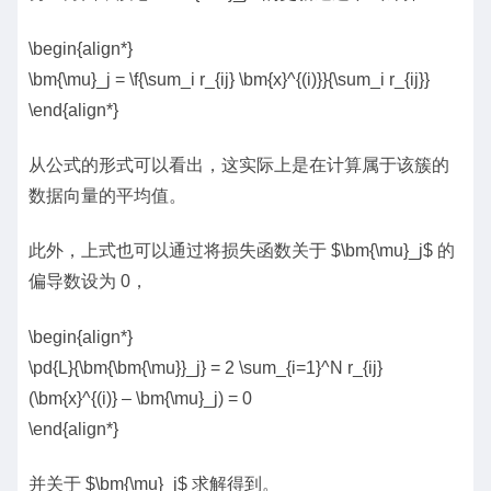
\begin{align*}
\bm{\mu}_j = \f{\sum_i r_{ij} \bm{x}^{(i)}}{\sum_i r_{ij}}
\end{align*}
从公式的形式可以看出，这实际上是在计算属于该簇的
数据向量的平均值。
此外，上式也可以通过将损失函数关于 $\bm{\mu}_j$ 的
偏导数设为 0，
\begin{align*}
\pd{L}{\bm{\bm{\mu}}_j} = 2 \sum_{i=1}^N r_{ij}
(\bm{x}^{(i)} – \bm{\mu}_j) = 0
\end{align*}
并关于 $\bm{\mu}_j$ 求解得到。