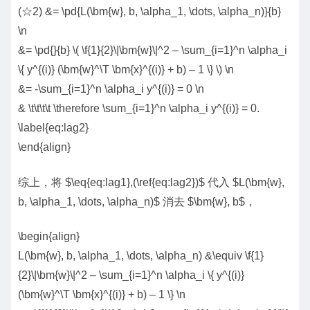
(☆2) &= \pd{L(\bm{w}, b, \alpha_1, \dots, \alpha_n)}{b}
\n
&= \pd{}{b} \( \f{1}{2}\|\bm{w}\|^2 – \sum_{i=1}^n \alpha_i
\{ y^{(i)} (\bm{w}^\T \bm{x}^{(i)} + b) – 1 \} \) \n
&= -\sum_{i=1}^n \alpha_i y^{(i)} = 0 \n
& \t\t\t\t \therefore \sum_{i=1}^n \alpha_i y^{(i)} = 0.
\label{eq:lag2}
\end{align}
综上，将 $\eq{eq:lag1},(\ref{eq:lag2})$ 代入 $L(\bm{w},
b, \alpha_1, \dots, \alpha_n)$ 消去 $\bm{w}, b$，
\begin{align}
L(\bm{w}, b, \alpha_1, \dots, \alpha_n) &\equiv \f{1}
{2}\|\bm{w}\|^2 – \sum_{i=1}^n \alpha_i \{ y^{(i)}
(\bm{w}^\T \bm{x}^{(i)} + b) – 1 \} \n