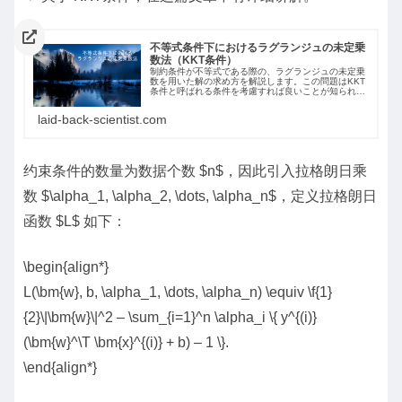
不等式条件下におけるラグランジュの未定乗
数法（KKT条件）
制約条件が不等式である際の、ラグランジュの未定乗
数を用いた解の求め方を解説します。この問題はKKT
条件と呼ばれる条件を考慮すれば良いことが知られて
います。
laid-back-scientist.com
约束条件的数量为数据个数 $n$，因此引入拉格朗日乘
数 $\alpha_1, \alpha_2, \dots, \alpha_n$，定义拉格朗日
函数 $L$ 如下：
\begin{align*}
L(\bm{w}, b, \alpha_1, \dots, \alpha_n) \equiv \f{1}
{2}\|\bm{w}\|^2 – \sum_{i=1}^n \alpha_i \{ y^{(i)}
(\bm{w}^\T \bm{x}^{(i)} + b) – 1 \}.
\end{align*}