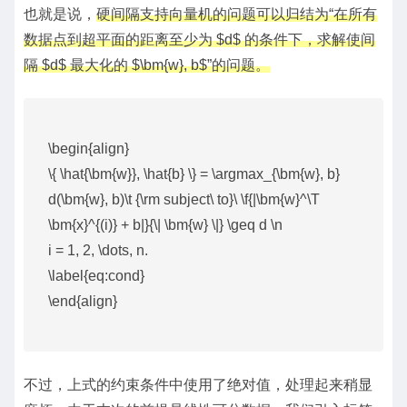
也就是说，
硬间隔支持向量机的问题可以归结为“在所有
数据点到超平面的距离至少为 $d$ 的条件下，求解使间
隔 $d$ 最大化的 $\bm{w}, b$”的问题。
\begin{align}
\{ \hat{\bm{w}}, \hat{b} \} = \argmax_{\bm{w}, b}
d(\bm{w}, b)\t {\rm subject\ to}\ \f{|\bm{w}^\T
\bm{x}^{(i)} + b|}{\| \bm{w} \|} \geq d \n
i = 1, 2, \dots, n.
\label{eq:cond}
\end{align}
不过，上式的约束条件中使用了绝对值，处理起来稍显