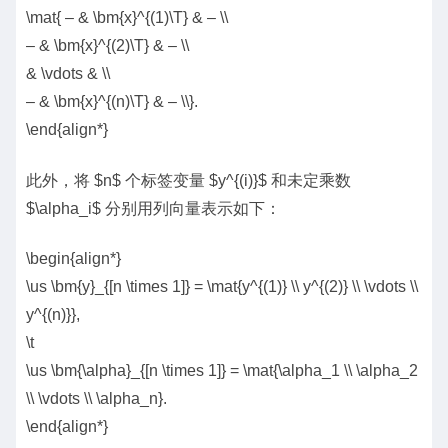
\mat{ – & \bm{x}^{(1)\T} & – \\
– & \bm{x}^{(2)\T} & – \\
& \vdots & \\
– & \bm{x}^{(n)\T} & – \\}.
\end{align*}
此外，将 $n$ 个标签变量 $y^{(i)}$ 和未定乘数
$\alpha_i$ 分别用列向量表示如下：
\begin{align*}
\us \bm{y}_{[n \times 1]} = \mat{y^{(1)} \\ y^{(2)} \\ \vdots \\
y^{(n)}},
\t
\us \bm{\alpha}_{[n \times 1]} = \mat{\alpha_1 \\ \alpha_2
\\ \vdots \\ \alpha_n}.
\end{align*}