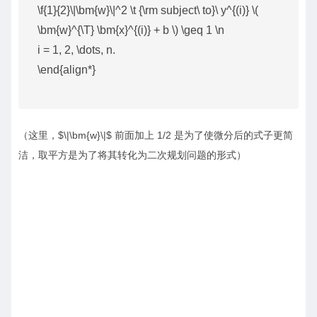
\f{1}{2}\|\bm{w}\|^2 \t {\rm subject\ to}\ y^{(i)} \(
\bm{w}^{\T} \bm{x}^{(i)} + b \) \geq 1 \n
i = 1, 2, \dots, n.
\end{align*}
（这里，$\|\bm{w}\|$ 前面加上 1/2 是为了使微分后的式子更简
洁，取平方是为了将其转化为二次规划问题的形式）