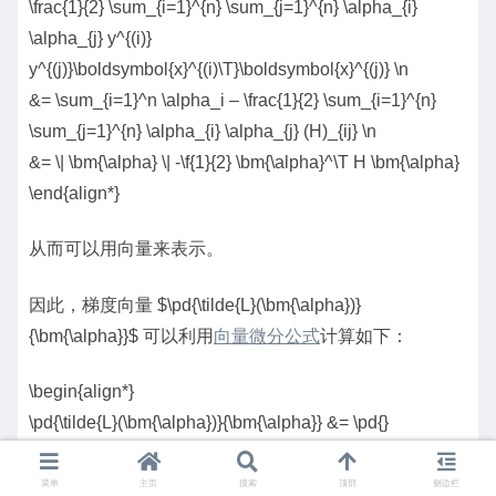
\frac{1}{2} \sum_{i=1}^{n} \sum_{j=1}^{n} \alpha_{i}
\alpha_{j} y^{(i)}
y^{(j)}\boldsymbol{x}^{(i)\T}\boldsymbol{x}^{(j)} \n
&= \sum_{i=1}^n \alpha_i – \frac{1}{2} \sum_{i=1}^{n}
\sum_{j=1}^{n} \alpha_{i} \alpha_{j} (H)_{ij} \n
&= \| \bm{\alpha} \| -\f{1}{2} \bm{\alpha}^\T H \bm{\alpha}
\end{align*}
从而可以用向量来表示。
因此，梯度向量 $\pd{\tilde{L}(\bm{\alpha})}
{\bm{\alpha}}$ 可以利用
向量微分公式
计算如下：
\begin{align*}
\pd{\tilde{L}(\bm{\alpha})}{\bm{\alpha}} &= \pd{}
{\bm{\alpha}} \| \bm{\alpha} \| -\f{1}{2} \pd{}{\bm{\alpha}}
\bm{\alpha}^\T H \bm{\alpha} \n
菜单
主页
搜索
顶部
侧边栏