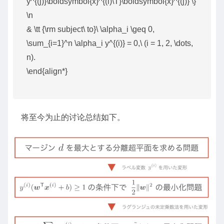
y^{(j)}\boldsymbol{x}^{(i)\T}\boldsymbol{x}^{(j)} \}
\n
& \tt {\rm subject\ to}\ \alpha_i \geq 0,
\sum_{i=1}^n \alpha_i y^{(i)} = 0,\ (i = 1, 2, \dots,
n).
\end{align*}
将至今为止的讨论总结如下。