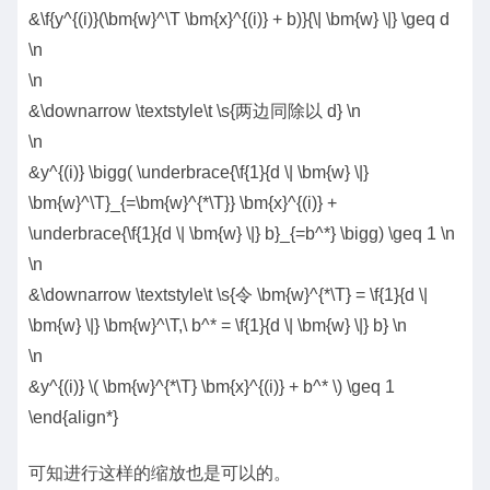
&\f{y^{(i)}(\bm{w}^\T \bm{x}^{(i)} + b)}{\| \bm{w} \|} \geq d
\n
\n
&\downarrow \textstyle\t \s{两边同除以 d} \n
\n
&y^{(i)} \bigg( \underbrace{\f{1}{d \| \bm{w} \|}
\bm{w}^\T}_{=\bm{w}^{*\T}} \bm{x}^{(i)} +
\underbrace{\f{1}{d \| \bm{w} \|} b}_{=b^*} \bigg) \geq 1 \n
\n
&\downarrow \textstyle\t \s{令 \bm{w}^{*\T} = \f{1}{d \|
\bm{w} \|} \bm{w}^\T,\ b^* = \f{1}{d \| \bm{w} \|} b} \n
\n
&y^{(i)} \( \bm{w}^{*\T} \bm{x}^{(i)} + b^* \) \geq 1
\end{align*}
可知进行这样的缩放也是可以的。