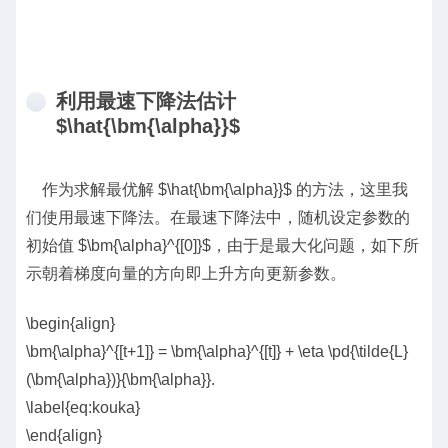
利用最速下降法估计
$\hat{\bm{\alpha}}$
作为求解最优解 $\hat{\bm{\alpha}}$ 的方法，这里我
们使用最速下降法。在最速下降法中，随机设定参数的
初始值 $\bm{\alpha}^{[0]}$，由于是最大化问题，如下所
示朝着梯度向量的方向即上升方向更新参数。
\begin{align}
\bm{\alpha}^{[t+1]} = \bm{\alpha}^{[t]} + \eta \pd{\tilde{L}
(\bm{\alpha})}{\bm{\alpha}}.
\label{eq:kouka}
\end{align}