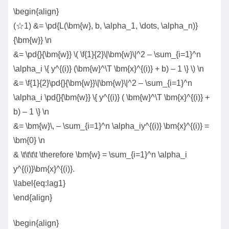
\begin{align}
(☆1) &= \pd{L(\bm{w}, b, \alpha_1, \dots, \alpha_n)}
{\bm{w}} \n
&= \pd{}{\bm{w}} \( \f{1}{2}\|\bm{w}\|^2 – \sum_{i=1}^n
\alpha_i \{ y^{(i)} (\bm{w}^\T \bm{x}^{(i)} + b) – 1 \} \) \n
&= \f{1}{2}\pd{}{\bm{w}}\|\bm{w}\|^2 – \sum_{i=1}^n
\alpha_i \pd{}{\bm{w}} \{ y^{(i)} ( \bm{w}^\T \bm{x}^{(i)} +
b) – 1 \} \n
&= \bm{w}\, – \sum_{i=1}^n \alpha_iy^{(i)} \bm{x}^{(i)} =
\bm{0} \n
& \t\t\t\t \therefore \bm{w} = \sum_{i=1}^n \alpha_i
y^{(i)}\bm{x}^{(i)}.
\label{eq:lag1}
\end{align}
\begin{align}