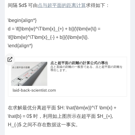
间隔 $d$ 可由
点
与超平面的距离计算
求得如下：
\begin{align*}
d = \f{|\bm{w}^\T\bm{x}_{+} + b|}{\|\bm{w}\|} =
\f{|\bm{w}^\T\bm{x}_{-} + b|}{\|\bm{w}\|}.
\end{align*}
点と超平面の距離の計算公式の導出
点と直線の距離の一般形である、点と超平面の距離を
導出します。
laid-back-scientist.com
在求解最优分离超平面 $H: \hat{\bm{w}}^\T \bm{x} +
\hat{b} = 0$ 时，利用如上图所示在超平面 $H_{+},
H_{-}$ 之间不存在数据这一事实。