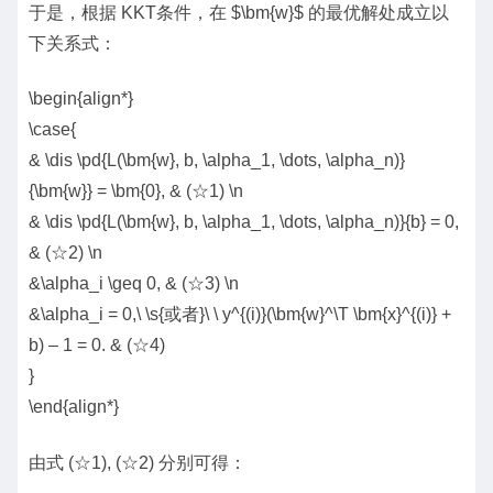
于是，根据 KKT条件，在 $\bm{w}$ 的最优解处成立以
下关系式：
\begin{align*}
\case{
& \dis \pd{L(\bm{w}, b, \alpha_1, \dots, \alpha_n)}
{\bm{w}} = \bm{0}, & (☆1) \n
& \dis \pd{L(\bm{w}, b, \alpha_1, \dots, \alpha_n)}{b} = 0,
& (☆2) \n
&\alpha_i \geq 0, & (☆3) \n
&\alpha_i = 0,\ \s{或者}\ \ y^{(i)}(\bm{w}^\T \bm{x}^{(i)} +
b) – 1 = 0. & (☆4)
}
\end{align*}
由式 (☆1), (☆2) 分别可得：