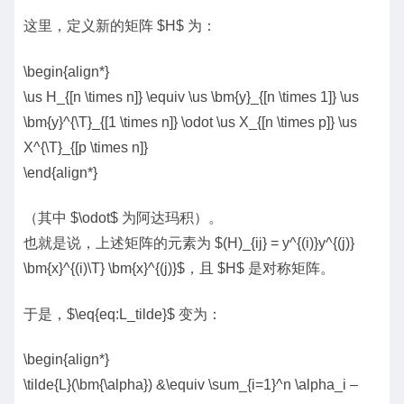
这里，定义新的矩阵 $H$ 为：
\begin{align*}
\us H_{[n \times n]} \equiv \us \bm{y}_{[n \times 1]} \us
\bm{y}^{\T}_{[1 \times n]} \odot \us X_{[n \times p]} \us
X^{\T}_{[p \times n]}
\end{align*}
（其中 $\odot$ 为阿达玛积）。
也就是说，上述矩阵的元素为 $(H)_{ij} = y^{(i)}y^{(j)}
\bm{x}^{(i)\T} \bm{x}^{(j)}$，且 $H$ 是对称矩阵。
于是，$\eq{eq:L_tilde}$ 变为：
\begin{align*}
\tilde{L}(\bm{\alpha}) &\equiv \sum_{i=1}^n \alpha_i –