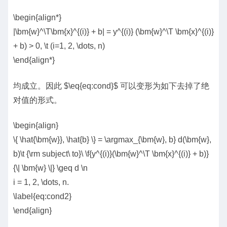
\begin{align*}
|\bm{w}^\T\bm{x}^{(i)} + b| = y^{(i)} (\bm{w}^\T \bm{x}^{(i)}
+ b) > 0, \t (i=1, 2, \dots, n)
\end{align*}
均成立。因此 $\eq{eq:cond}$ 可以变形为如下去掉了绝
对值的形式。
\begin{align}
\{ \hat{\bm{w}}, \hat{b} \} = \argmax_{\bm{w}, b} d(\bm{w},
b)\t {\rm subject\ to}\ \f{y^{(i)}(\bm{w}^\T \bm{x}^{(i)} + b)}
{\| \bm{w} \|} \geq d \n
i = 1, 2, \dots, n.
\label{eq:cond2}
\end{align}