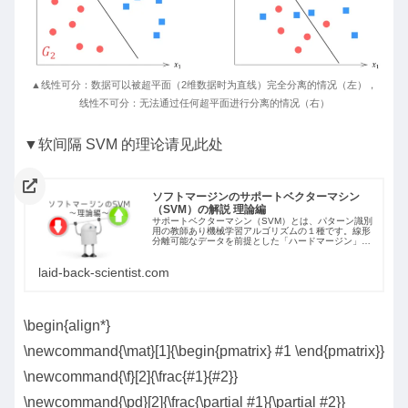
▲线性可分：数据可以被超平面（2维数据时为直线）完全分离的情况（左），
线性不可分：无法通过任何超平面进行分离的情况（右）
▼软间隔 SVM 的理论请见此处
ソフトマージンのサポートベクターマシン
（SVM）の解説 理論編
サポートベクターマシン（SVM）とは、パターン識別
用の教師あり機械学習アルゴリズムの１種です。線形
分離可能なデータを前提とした「ハードマージン」、
線形分離不可能なデータを前提として誤分類をある程
度許容する「ソフトマージン」があります。今回の...
laid-back-scientist.com
\begin{align*}
\newcommand{\mat}[1]{\begin{pmatrix} #1 \end{pmatrix}}
\newcommand{\f}[2]{\frac{#1}{#2}}
\newcommand{\pd}[2]{\frac{\partial #1}{\partial #2}}