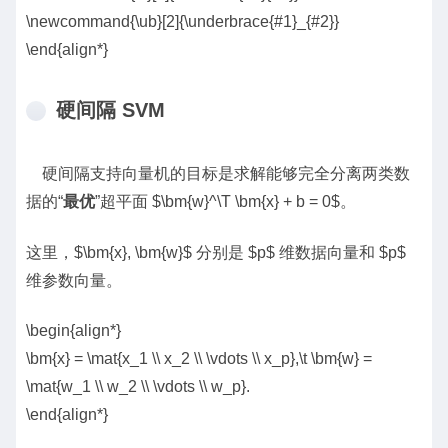
\newcommand{\ub}[2]{\underbrace{#1}_{#2}}
\end{align*}
硬间隔 SVM
硬间隔支持向量机的目标是求解能够完全分离两类数
据的“
最优
”超平面 $\bm{w}^\T \bm{x} + b = 0$。
这里，$\bm{x}, \bm{w}$ 分别是 $p$ 维数据向量和 $p$
维参数向量。
\begin{align*}
\bm{x} = \mat{x_1 \\ x_2 \\ \vdots \\ x_p},\t \bm{w} =
\mat{w_1 \\ w_2 \\ \vdots \\ w_p}.
\end{align*}