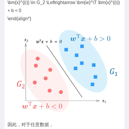
\bm{x}^{(i)} \in G_2 \Leftrightarrow \bm{w}^\T \bm{x}^{(i)}
+ b < 0
\end{align*}
因此，对于任意数据，