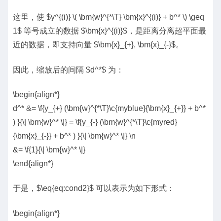
这里，使 $y^{(i)} \( \bm{w}^{*\T} \bm{x}^{(i)} + b^* \) \geq
1$ 等号成立的数据 $\bm{x}^{(i)}$，是距离分离超平面最
近的数据，即支持向量 $\bm{x}_{+}, \bm{x}_{-}$。
因此，缩放后的间隔 $d^*$ 为：
\begin{align*}
d^* &= \f{y_{+} (\bm{w}^{*\T}\c{myblue}{\bm{x}_{+}} + b^*
) }{\| \bm{w}^* \|} = \f{y_{-} (\bm{w}^{*\T}\c{myred}
{\bm{x}_{-}} + b^* ) }{\| \bm{w}^* \|} \n
&= \f{1}{\| \bm{w}^* \|}
\end{align*}
于是，$\eq{eq:cond2}$ 可以表示为如下形式：
\begin{align*}