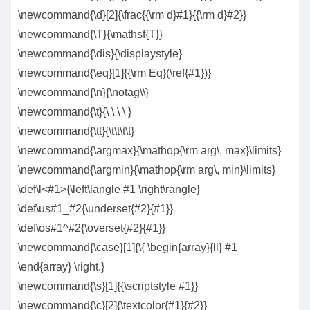
\newcommand{\d}[2]{\frac{{\rm d}#1}{{\rm d}#2}}
\newcommand{\T}{\mathsf{T}}
\newcommand{\dis}{\displaystyle}
\newcommand{\eq}[1]{{\rm Eq}(\ref{#1})}
\newcommand{\n}{\notag\\}
\newcommand{\t}{\ \ \ \ }
\newcommand{\tt}{\t\t\t\t}
\newcommand{\argmax}{\mathop{\rm arg\, max}\limits}
\newcommand{\argmin}{\mathop{\rm arg\, min}\limits}
\def\l<#1>{\left\langle #1 \right\rangle}
\def\us#1_#2{\underset{#2}{#1}}
\def\os#1^#2{\overset{#2}{#1}}
\newcommand{\case}[1]{\{ \begin{array}{ll} #1
\end{array} \right.}
\newcommand{\s}[1]{{\scriptstyle #1}}
\newcommand{\c}[2]{\textcolor{#1}{#2}}