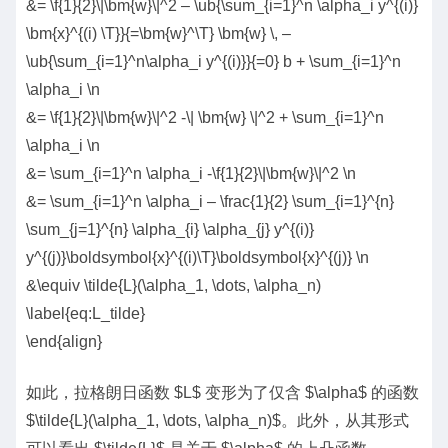
&= \f{1}{2}\|\bm{w}\|^2 – \ub{\sum_{i=1}^n \alpha_i y^{(i)}
\bm{x}^{(i) \T}}{=\bm{w}^\T} \bm{w} \, –
\ub{\sum_{i=1}^n\alpha_i y^{(i)}}{=0} b + \sum_{i=1}^n
\alpha_i \n
&= \f{1}{2}\|\bm{w}\|^2 -\| \bm{w} \|^2 + \sum_{i=1}^n
\alpha_i \n
&= \sum_{i=1}^n \alpha_i -\f{1}{2}\|\bm{w}\|^2 \n
&= \sum_{i=1}^n \alpha_i – \frac{1}{2} \sum_{i=1}^{n}
\sum_{j=1}^{n} \alpha_{i} \alpha_{j} y^{(i)}
y^{(j)}\boldsymbol{x}^{(i)\T}\boldsymbol{x}^{(j)} \n
&\equiv \tilde{L}(\alpha_1, \dots, \alpha_n)
\label{eq:L_tilde}
\end{align}
如此，拉格朗日函数 $L$ 变形为了仅含 $\alpha$ 的函数
$\tilde{L}(\alpha_1, \dots, \alpha_n)$。此外，从其形式