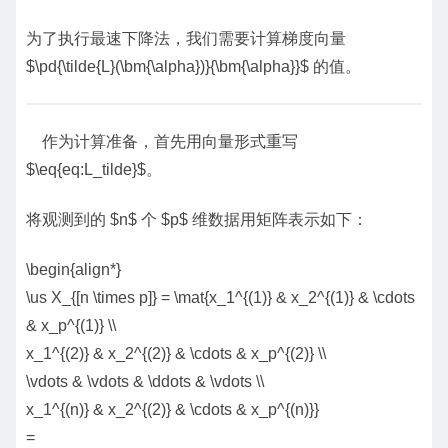
为了执行最速下降法，我们需要计算梯度向量
$\pd{\tilde{L}(\bm{\alpha})}{\bm{\alpha}}$ 的值。
作为计算准备，首先用向量形式重写
$\eq{eq:L_tilde}$。
将观测到的 $n$ 个 $p$ 维数据用矩阵表示如下：
\begin{align*}
\us X_{[n \times p]} = \mat{x_1^{(1)} & x_2^{(1)} & \cdots
& x_p^{(1)} \\
x_1^{(2)} & x_2^{(2)} & \cdots & x_p^{(2)} \\
\vdots & \vdots & \ddots & \vdots \\
x_1^{(n)} & x_2^{(2)} & \cdots & x_p^{(n)}}
=