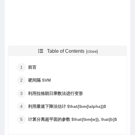
Table of Contents
前言
硬间隔 SVM
利用拉格朗日乘数法进行变形
利用最速下降法估计 $\hat{\bm{\alpha}}$
计算分离超平面的参数 $\hat{\bm{w}}, \hat{b}$