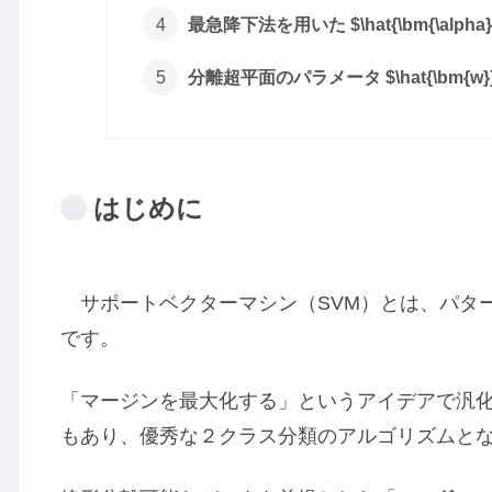
最急降下法を用いた $\hat{\bm{\alpha
分離超平面のパラメータ $\hat{\bm{w}},
はじめに
サポートベクターマシン（SVM）とは、パタ
です。
「マージンを最大化する」というアイデアで汎
もあり、優秀な２クラス分類のアルゴリズムと