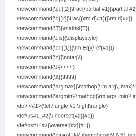
\newcommand{\pd}[2]{\frac{\partial #1}{\partial #2
\newcommand{\d}[2]{\frac{{\rm d}#1}{{\rm d}#2}}
\newcommand{\T}{\mathsf{T}}
\newcommand{\dis}{\displaystyle}
\newcommand{\eq}[1]{{\rm Eq}(\ref{#1})}
\newcommand{\n}{\notag\\}
\newcommand{\t}{\ \ \ \ }
\newcommand{\tt}{\t\t\t\t}
\newcommand{\argmax}{\mathop{\rm arg\, max}\li
\newcommand{\argmin}{\mathop{\rm arg\, min}\lim
\def\l<#1>{\left\langle #1 \right\rangle}
\def\us#1_#2{\underset{#2}{#1}}
\def\os#1^#2{\overset{#2}{#1}}
\newcommand{\case}[1]{\{ \begin{array}{ll} #1 \end