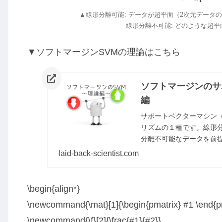
▲線形分離可能: データが超平面（2次元データ
線形分離不可能: どのような超
▼ソフトマージンSVMの理論はこちら
ソフトマージンのサ
編
サポートベクターマシン
リズムの１種です。線形
分離不可能なデータを前
あります。今回の記事で
laid-back-scientist.com
します。
\begin{align*}
\newcommand{\mat}[1]{\begin{pmatrix} #1 \end{p
\newcommand{\f}[2]{\frac{#1}{#2}}