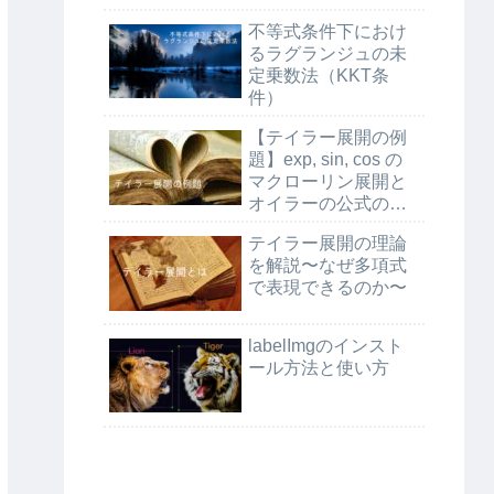
不等式条件下におけ
るラグランジュの未
定乗数法（KKT条
件）
【テイラー展開の例
題】exp, sin, cos の
マクローリン展開と
オイラーの公式の証
明
テイラー展開の理論
を解説〜なぜ多項式
で表現できるのか〜
labelImgのインスト
ール方法と使い方