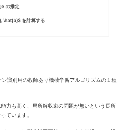
}}$ の推定
 \hat{b}$ を計算する
ーン識別用の教師あり機械学習アルゴリズムの１種
化能力も高く、局所解収束の問題が無いという長所
なっています。