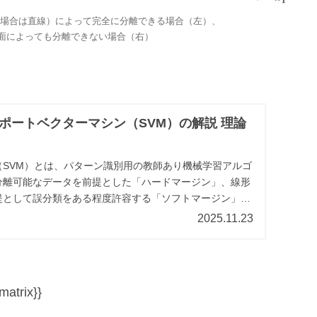
の場合は直線）によって完全に分離できる場合（左）、
平面によっても分離できない場合（右）
ポートベクターマシン（SVM）の解説 理論
（SVM）とは、パターン識別用の教師あり機械学習アルゴ
分離可能なデータを前提とした「ハードマージン」、線形
提として誤分類をある程度許容する「ソフトマージン」が
はソフトマージンのサポートベクターマシンの理論を説明
2025.11.23
matrix}}