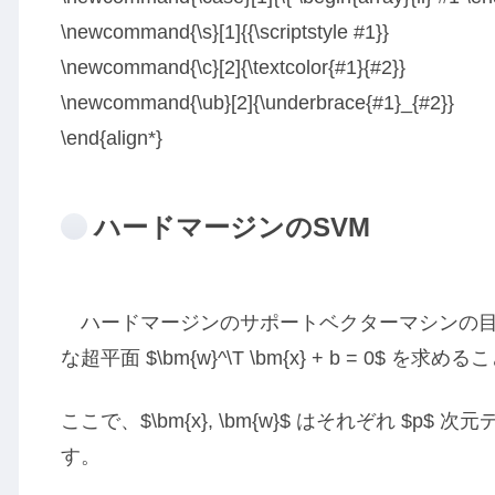
\newcommand{\s}[1]{{\scriptstyle #1}}
\newcommand{\c}[2]{\textcolor{#1}{#2}}
\newcommand{\ub}[2]{\underbrace{#1}_{#2}}
\end{align*}
ハードマージンのSVM
ハードマージンのサポートベクターマシンの目
な超平面 $\bm{w}^\T \bm{x} + b = 0$ を求
ここで、$\bm{x}, \bm{w}$ はそれぞれ $
す。