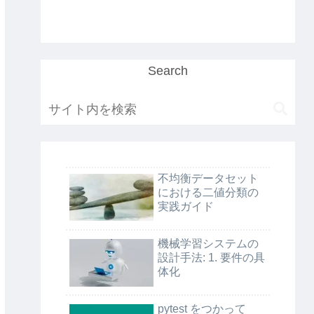
Search
不均衡データセット
における二値分類の
実践ガイド
機械学習システムの
設計手法: 1. 要件の具
体化
pytest をつかって