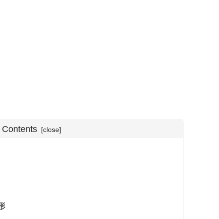
f Contents
形