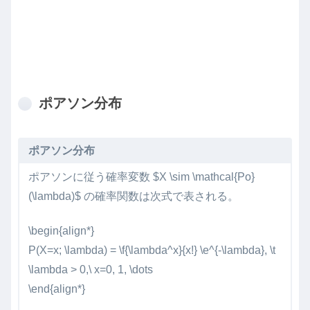
ポアソン分布
ポアソン分布
ポアソンに従う確率変数 $X \sim \mathcal{Po}
(\lambda)$ の確率関数は次式で表される。
\begin{align*}
P(X=x; \lambda) = \f{\lambda^x}{x!} \e^{-\lambda}, \t
\lambda > 0,\ x=0, 1, \dots
\end{align*}