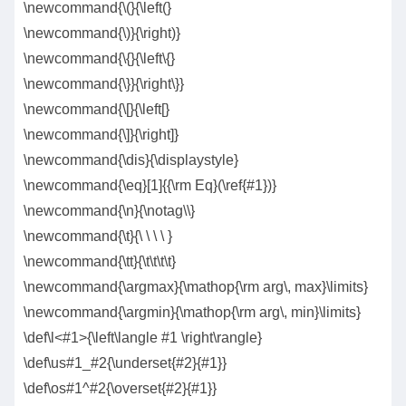
\newcommand{\(}{\left(}
\newcommand{\)}{\right)}
\newcommand{\{}{\left\{}
\newcommand{\}}{\right\}}
\newcommand{\[}{\left[}
\newcommand{\]}{\right]}
\newcommand{\dis}{\displaystyle}
\newcommand{\eq}[1]{{\rm Eq}(\ref{#1})}
\newcommand{\n}{\notag\\}
\newcommand{\t}{\ \ \ \ }
\newcommand{\tt}{\t\t\t\t}
\newcommand{\argmax}{\mathop{\rm arg\, max}\limits}
\newcommand{\argmin}{\mathop{\rm arg\, min}\limits}
\def\l<#1>{\left\langle #1 \right\rangle}
\def\us#1_#2{\underset{#2}{#1}}
\def\os#1^#2{\overset{#2}{#1}}