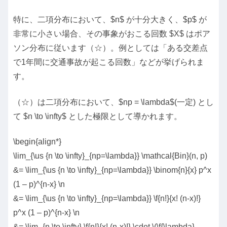
特に、二項分布において、$n$ が十分大きく、$p$ が
非常に小さい場合、その事象がおこる回数 $X$ はポア
ソン分布に従います（☆）。例としては「ある交差点
で1年間に交通事故が起こる回数」などが挙げられま
す。
（☆）は二項分布において、$np = \lambda$(一定) とし
て $n \to \infty$ とした極限として導かれます。
\begin{align*}
\lim_{\us {n \to \infty}_{np=\lambda}} \mathcal{Bin}(n, p)
&= \lim_{\us {n \to \infty}_{np=\lambda}} \binom{n}{x} p^x
(1 – p)^{n-x} \n
&= \lim_{\us {n \to \infty}_{np=\lambda}} \f{n!}{x! (n-x)!}
p^x (1 – p)^{n-x} \n
&= \lim_{n \to \infty} \f{n!}{x! (n-x)!} \cdot \(\f{\lambda}