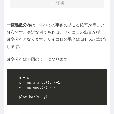
証明
一様離散分布
は、すべての事象の起こる確率が等しい
分布です。身近な例であれば、サイコロの出目が従う
確率分布となります。サイコロの場合は $N=6$ に該当
します。
確率分布は下図のようになります。
N = 6

x = np.arange(1, N+1)

y = np.ones(N) / N

plot_bar(x, y)