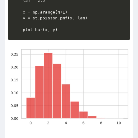
lam = 2.5

x = np.arange(N+1)

y = st.poisson.pmf(x, lam)

plot_bar(x, y)