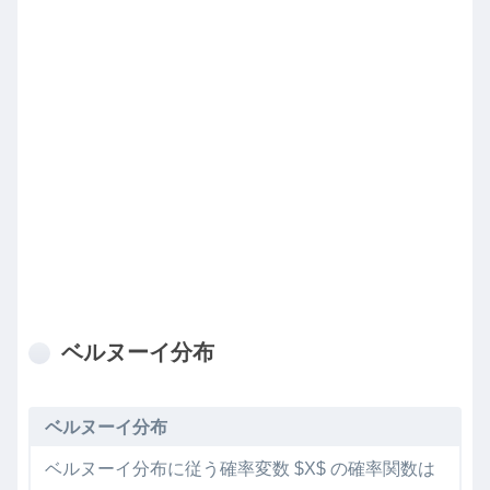
ベルヌーイ分布
ベルヌーイ分布
ベルヌーイ分布に従う確率変数 $X$ の確率関数は