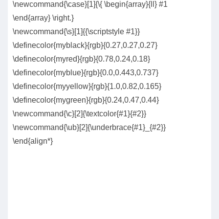
\newcommand{\case}[1]{\{ \begin{array}{ll} #1
\end{array} \right.}
\newcommand{\s}[1]{{\scriptstyle #1}}
\definecolor{myblack}{rgb}{0.27,0.27,0.27}
\definecolor{myred}{rgb}{0.78,0.24,0.18}
\definecolor{myblue}{rgb}{0.0,0.443,0.737}
\definecolor{myyellow}{rgb}{1.0,0.82,0.165}
\definecolor{mygreen}{rgb}{0.24,0.47,0.44}
\newcommand{\c}[2]{\textcolor{#1}{#2}}
\newcommand{\ub}[2]{\underbrace{#1}_{#2}}
\end{align*}