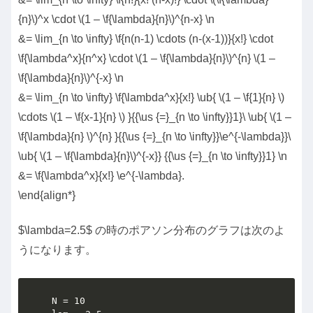
{n}\)^x \cdot \(1 – \f{\lambda}{n}\)^{n-x} \n
&= \lim_{n \to \infty} \f{n(n-1) \cdots (n-(x-1))}{x!} \cdot
\f{\lambda^x}{n^x} \cdot \(1 – \f{\lambda}{n}\)^{n} \(1 –
\f{\lambda}{n}\)^{-x} \n
&= \lim_{n \to \infty} \f{\lambda^x}{x!} \ub{ \(1 – \f{1}{n} \)
\cdots \(1 – \f{x-1}{n} \) }{{\us {=}_{n \to \infty}}1}\ \ub{ \(1 –
\f{\lambda}{n} \)^{n} }{{\us {=}_{n \to \infty}}\e^{-\lambda}}\
\ub{ \(1 – \f{\lambda}{n}\)^{-x}} {{\us {=}_{n \to \infty}}1} \n
&= \f{\lambda^x}{x!} \e^{-\lambda}.
\end{align*}
$\lambda=2.5$ の時のポアソン分布のグラフは次のよ
うになります。
N = 10
