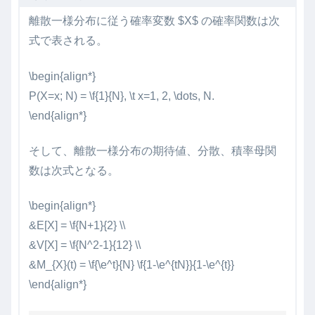
離散一様分布に従う確率変数 $X$ の確率関数は次
式で表される。
\begin{align*}
P(X=x; N) = \f{1}{N}, \t x=1, 2, \dots, N.
\end{align*}
そして、離散一様分布の期待値、分散、積率母関
数は次式となる。
\begin{align*}
&E[X] = \f{N+1}{2} \\
&V[X] = \f{N^2-1}{12} \\
&M_{X}(t) = \f{\e^t}{N} \f{1-\e^{tN}}{1-\e^{t}}
\end{align*}