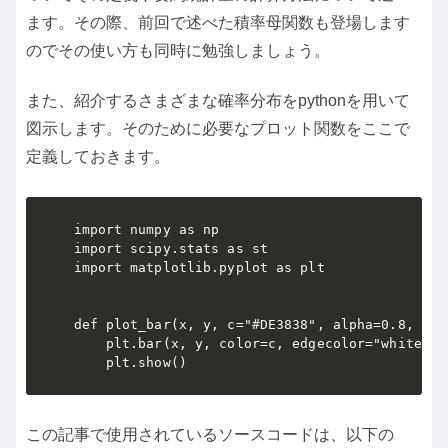
ます。その際、前回で述べた積率母関数も登場します
のでその使い方も同時に勉強しましょう。
また、紹介するさまざまな確率分布をpythonを用いて
図示します。そのために必要なプロット関数をここで
定義しておきます。
import numpy as np

import scipy.stats as st

import matplotlib.pyplot as plt

def plot_bar(x, y, c="#DE3838", alpha=0.8, Lwi
    plt.bar(x, y, color=c, edgecolor="white", 
    plt.show()
この記事で使用されているソースコードは、以下の