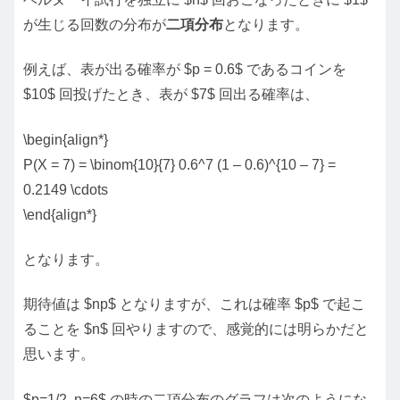
が生じる回数の分布が
二項分布
となります。
例えば、表が出る確率が $p = 0.6$ であるコインを
$10$ 回投げたとき、表が $7$ 回出る確率は、
\begin{align*}
P(X = 7) = \binom{10}{7} 0.6^7 (1 – 0.6)^{10 – 7} =
0.2149 \cdots
\end{align*}
となります。
期待値は $np$ となりますが、これは確率 $p$ で起こ
ることを $n$ 回やりますので、感覚的には明らかだと
思います。
$p=1/2, n=6$ の時の二項分布のグラフは次のようにな